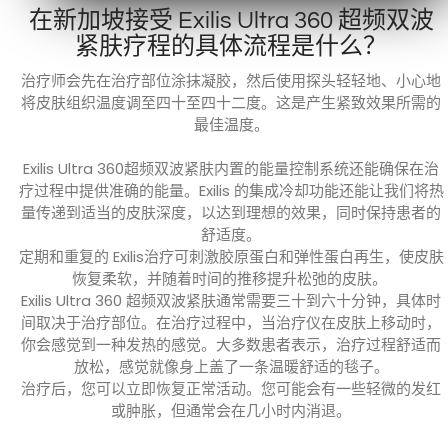
在新加坡接受 Exilis Ultra 360 超频双波
紧肤疗程的具体流程是什么？
治疗师会先在治疗部位涂抹凝胶，然后使用探头轻轻地、小心地
将皮肤组织温度调至四十至四十二度。这是产生紧致效果所需的
最佳温度。
Exilis Ultra 360超频双波紧肤内置的能量控制系统还能确保在治
疗过程中提供准确的能量。Exilis 的集成冷却功能还能让我们将热
量传递到适当的皮肤深度，以达到理想的效果，同时保持患者的
舒适度。
定期和重复的 Exilis治疗可刺激胶原蛋白和弹性蛋白再生，使皮肤
恢复柔软，并随着时间的推移提升松弛的皮肤。
Exilis Ultra 360 超频双波紧肤通常需要三十到六十分钟，具体时
间取决于治疗部位。在治疗过程中，当治疗仪在皮肤上移动时，
你会感觉到一种发热的感觉。大多数患者表示，治疗过程舒适而
放松，感觉就像身上盖了一条温暖舒适的毯子。
治疗后，您可以立即恢复正常活动。您可能会有一些轻微的发红
或肿胀，但通常会在几小时内消退。