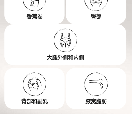
香蕉卷
臀部
大腿外侧和内侧
背部和副乳
腋窝脂肪